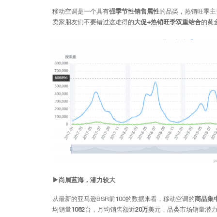
移动空调是一个具有
强季节性销售属性
的品类，热销旺季主
卖家朋友们不要错过这难得的
大促+热销旺季双重结合
的黄
▶尚属蓝海，潜力较大
从最新的亚马逊BSR前100的数据来看，移动空调的
商品集中度
均销量
1082
台，月均销售额近
20万
美元，品类市场销量潜