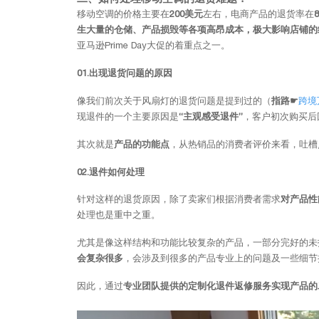
移动空调的价格主要在
200美元
左右，电商产品的退货率在
生大量的仓储、产品损毁等各项高昂成本，极大影响店铺的
亚马逊Prime Day大促的着重点之一。
01.出现退货问题的原因
像我们前次关于风扇灯的退货问题是提到过的（
指路☛
跨境
现退件的一个主要原因是
“主观感受退件”
，客户初次购买后
其次就是
产品的功能点
，从热销品的消费者评价来看，吐槽
02.退件如何处理
针对这样的退货原因，除了卖家们根据消费者需求
对产品性
处理也是重中之重。
尤其是像这样结构和功能比较复杂的产品，一部分完好的未
会复杂很多
，会涉及到很多的产品专业上的问题及一些细节
因此，通过
专业团队提供的定制化退件返修服务实现产品的