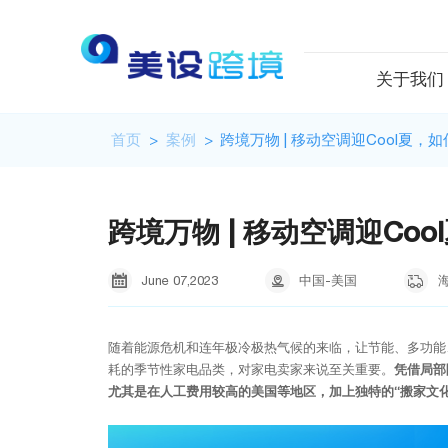
关于我们
首页
>
案例
>
跨境万物 | 移动空调迎Cool夏
跨境万物 | 移动空调迎Co

June
07,
2023

中国-美国

随着能源危机和连年极冷极热气候的来临，让节能、多功能
耗的季节性家电品类，对家电卖家来说至关重要。
凭借局部
尤其是在人工费用较高的美国等地区，加上独特的“搬家文