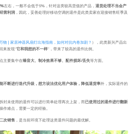
8%
左右，一般不会低于5%，针对这类较高货值的产品，
退货处理不当会产
经营利润
，因此，妥善处理好移动空调的退件是此类卖家在迎接销售旺季及
万物 | 家居神器风扇灯出海指南，如何对抗内卷加剧？
），此类新兴产品出
回来发现“
它和我想的不一样
”，带来了较高的退件比例。
点主要集中在
噪音大、制冷效果不够、配件损坏/丢失
等方面。
能不断进行迭代升级，想方设法优化用户体验，降低退货率
外，实际退件的
拆封未使用的退件可以进行简单处理再次上架，而
已使用过的退件进行翻新
操作难点，需要一定的经验。
二次销售
，是当前环境下处理这类退件问题的最优解。