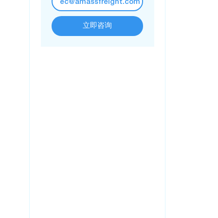
ec@amassfreight.com
立即咨询