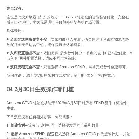
完全没有。
这也是此次升级最“贴心”的地方——SEND 优选仓的智能整合优化，完全在
后台自动运行，卖家无需进行任何额外的复杂操作或设置。
具体来说：
●
全国配送网络覆盖不变
：卖家的商品入库后，仍会通过亚马逊的物流网络
分配到全美各运营中心，确保快速送达消费者。
●
入库配置选项不变
：依旧提供“最少货件拆分，单点入仓”和“亚马逊优化，5
点入仓”两种配置选择，适应不同运营策略。
●
预订流程完全不变
：只需选择 Amazon SEND，照常完成货件创建即可。
换句话说，你只管按照原来的方式发货，剩下的“优选仓”帮你搞定。
04 3月30日生效操作零门槛
Amazon SEND 优选仓功能于2026年3月30日对所有 SEND 货件（标准件）
生效。
下单流程没有任何额外步骤，你只需要：
1.
创建货件
–
流程与以往相同，选择要发送的产品和数量；
2.
选择 Amazon SEND
– 配送模式选择 Amazon SEND 作为运输计划，并选