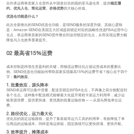
合作承运商将卖家入仓货件从中国发往目的国的亚马逊仓库，提供
稳定履
约、优先入仓、简化运营、价格优势
四大核心价值。
优选仓功能是什么？
此次全新推出的SEND优选仓功能，是SEND服务的深度升级。其核心逻辑
是：Amazon SEND在美国五大区域提前锁定对应的战略性优选FBA运营中心
仓点，承运商将卖家的SEND货件整合到这些锁定的仓点，从而实现运费大幅
降低与入仓效率显著提升。
02
最高省15%运费
成本控制是跨境生意盈利的关键，而物流运费往往占据运营成本的重要比
例。SEND优选仓功能如何帮助卖家实现最高15%的运费节省？核心在于四个
字：
集约效应
。
1. 批量效应，源头降本
SEND承运商可以集中货量，配送至锁定的FBA仓点，不再像之前分散配送到
各个仓点。这种集中配送模式能够最大化提升尾程卡派运力利用率，减少运
输资源浪费，提供更快速、更优惠的批量运输价格——从源头降低单位运
费。
2. 路径优化，运力最大化
优化后的固定运输路线，提升了集装箱等运力工具的利用率，有效降低了单
位商品的运输成本。同样是海运拼箱，固定路线可以更快拼满、更快开船。
3. 效率提升，摊薄成本