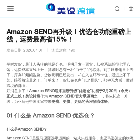


Amazon SEND再升级！优选仓功能重磅上
线，运费最高省15%！
发布日期: 2026.04.01
浏览次数: 490
平时发货，最让人头疼的就是分仓。明明只发一票货，却被系统拆得七零八
落，运费成本直线上升，算账时总有一种“白干了”的感觉。到了旺季销量上去
了，库存却频频告急。货物明明已经发出，却在入仓环节卡住，迟迟上不了
架。眼看着流量来了、订单来了，货却在仓库门口“排队”，那种无力感，做过
跨境的都懂。
好消息来了！
Amazon SEND迎来重磅升级“优选仓”功能于3月30日（今天）
正式上线！美设跨境
作为
Amazon SEND 官方承运商
之一，将依托这一升
级，为亚马逊中国卖家带来
更省、更快、更稳的头程物流体验
。
01
什么是 Amazon SEND 优选仓？
什么是Amazon SEND？
Amazon SEND是亚马逊甄选承运商的一站式头程服务，由亚马逊筛选的物流