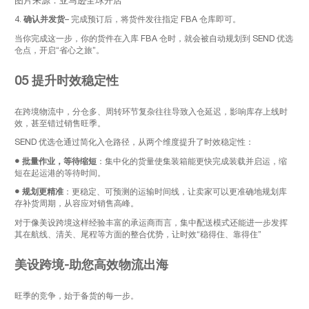
图片来源：亚马逊全球开店
4.
确认并发货
– 完成预订后，将货件发往指定 FBA 仓库即可。
当你完成这一步，你的货件在入库 FBA 仓时，就会被自动规划到 SEND 优选
仓点，开启“省心之旅”。
05
提升时效稳定性
在跨境物流中，分仓多、周转环节复杂往往导致入仓延迟，影响库存上线时
效，甚至错过销售旺季。
SEND 优选仓通过简化入仓路径，从两个维度提升了时效稳定性：
●
批量作业，等待缩短
：集中化的货量使集装箱能更快完成装载并启运，缩
短在起运港的等待时间。
●
规划更精准
：更稳定、可预测的运输时间线，让卖家可以更准确地规划库
存补货周期，从容应对销售高峰。
对于像美设跨境这样经验丰富的承运商而言，集中配送模式还能进一步发挥
其在航线、清关、尾程等方面的整合优势，让时效“稳得住、靠得住”
美设跨境-助您高效物流出海
旺季的竞争，始于备货的每一步。