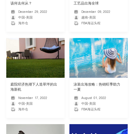
该何去何从？
工艺品出海全球
December
29,
2022
December
09,
2022



中国-美国

越南-美国

海外仓

FBA海运头程
庭院经济热潮下人造草坪的出
泳装出海攻略：热销旺季助力
海新机
一夏
November
17,
2022
August
01,
2022



中国-美国

中国-美国

海外仓

FBA海运头程