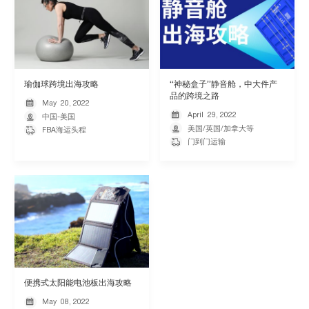
瑜伽球跨境出海攻略
“神秘盒子”静音舱，中大件产
品的跨境之路
May
20,
2022

April
29,
2022


中国-美国

美国/英国/加拿大等

FBA海运头程

门到门运输
便携式太阳能电池板出海攻略
May
08,
2022
