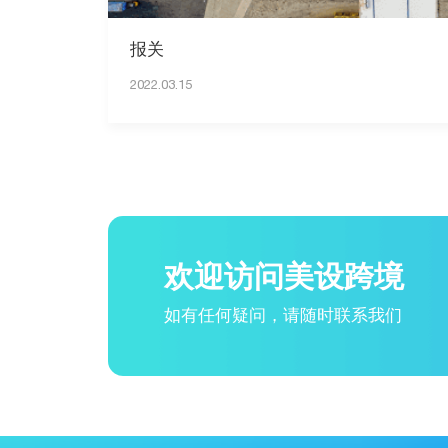
报关
2022.03.15
欢迎访问美设跨境
如有任何疑问，请随时联系我们