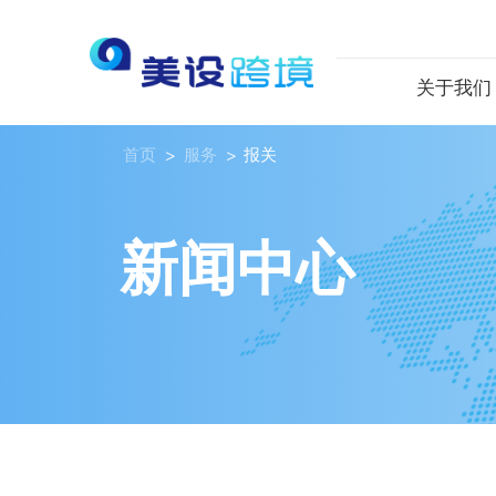
关于我们
首页
>
服务
>
报关
新闻中心